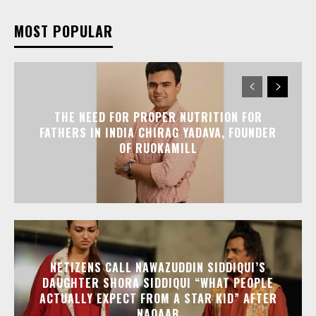
MOST POPULAR
THE NEED FOR PROPER NUTRITION FOR
FATHERS IN INDIA CHIRAG YADAVA, FOUNDER
OF RUOKAMILL
NETIZENS CALL NAWAZUDDIN SIDDIQUI’S
DAUGHTER SHORA SIDDIQUI “WHAT PEOPLE
ACTUALLY EXPECT FROM A STAR KID” AFTER
NAQAAB