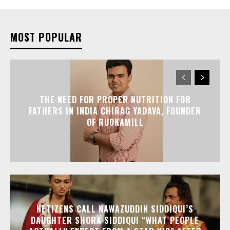
MOST POPULAR
THE NEED FOR PROPER NUTRITION FOR
FATHERS IN INDIA CHIRAG YADAVA, FOUNDER
OF RUOKAMILL
NETIZENS CALL NAWAZUDDIN SIDDIQUI’S
DAUGHTER SHORA SIDDIQUI “WHAT PEOPLE